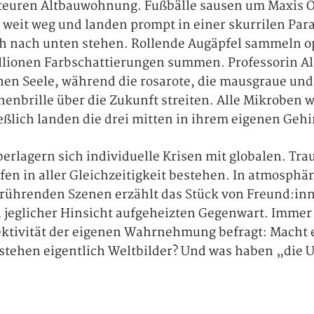
 teuren Altbauwohnung. Fußbälle sausen um Maxis O
weit weg und landen prompt in einer skurrilen Paral
h nach unten stehen. Rollende Augäpfel sammeln o
llionen Farbschattierungen summen. Professorin Al
en Seele, während die rosarote, die mausgraue und
nbrille über die Zukunft streiten. Alle Mikroben w
eßlich landen die drei mitten in ihrem eigenen Gehi
erlagern sich individuelle Krisen mit globalen. Tra
en in aller Gleichzeitigkeit bestehen. In atmosphär
rührenden Szenen erzählt das Stück von Freund:in
n jeglicher Hinsicht aufgeheizten Gegenwart. Immer
jektivität der eigenen Wahrnehmung befragt: Macht e
stehen eigentlich Weltbilder? Und was haben „die 