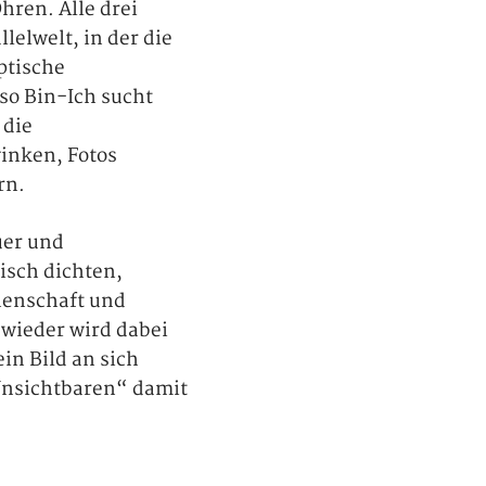
hren. Alle drei
lelwelt, in der die
ptische
so Bin-Ich sucht
 die
inken, Fotos
rn.
uer und
isch dichten,
nenschaft und
 wieder wird dabei
in Bild an sich
Unsichtbaren“ damit